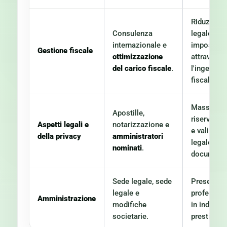
Riduzione
Consulenza
legale dell
internazionale e
imposte
Gestione fiscale
ottimizzazione
attraverso
del carico fiscale
.
l'ingegner
fiscale.
Massima
Apostille,
riservatez
Aspetti legali e
notarizzazione e
e validità
della privacy
amministratori
legale dei
nominati
.
documenti
Sede legale, sede
Presenza
legale e
profession
Amministrazione
modifiche
in indirizzi
societarie.
prestigiosi