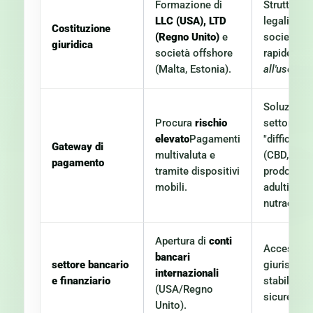
Formazione di
Strutture
LLC (USA), LTD
legali e
Costituzione
(Regno Unito)
e
società
giuridica
società offshore
rapide
«Pr
(Malta, Estonia).
all'uso»
.
Soluzioni 
Procura
rischio
settori
elevato
Pagamenti
"difficili"
Gateway di
multivaluta e
(CBD,
pagamento
tramite dispositivi
prodotti p
mobili.
adulti,
nutraceutic
Apertura di
conti
Accesso a
bancari
settore bancario
giurisdizio
internazionali
e finanziario
stabili e
(USA/Regno
sicure.
Unito).