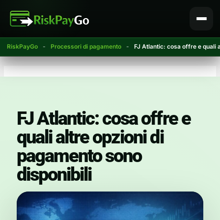
Vai
al
contenuto
RiskPayGo
-
Processori di pagamento
-
FJ Atlantic: cosa offre e quali
FJ Atlantic: cosa offre e
quali altre opzioni di
pagamento sono
disponibili