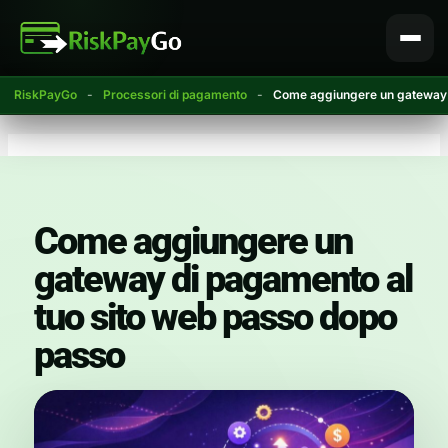
Vai
al
contenuto
RiskPayGo
-
Processori di pagamento
-
Come aggiungere un gateway d
Come aggiungere un
gateway di pagamento al
tuo sito web passo dopo
passo