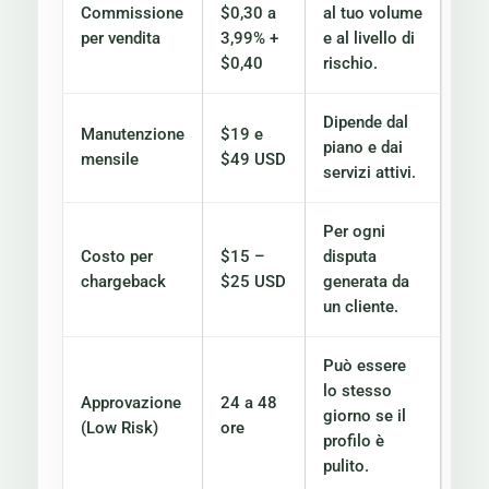
Commissione
$0,30 a
al tuo volume
per vendita
3,99% +
e al livello di
$0,40
rischio.
Dipende dal
Manutenzione
$19 e
piano e dai
mensile
$49 USD
servizi attivi.
Per ogni
Costo per
$15 –
disputa
chargeback
$25 USD
generata da
un cliente.
Può essere
lo stesso
Approvazione
24 a 48
giorno se il
(Low Risk)
ore
profilo è
pulito.