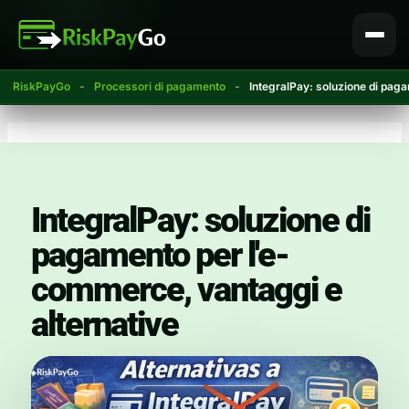
Vai
al
contenuto
RiskPayGo
-
Processori di pagamento
-
IntegralPay: soluzione di pag
IntegralPay: soluzione di
pagamento per l'e-
commerce, vantaggi e
alternative