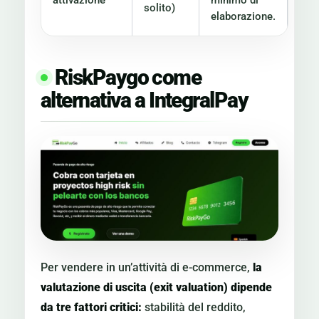
attivazione
minimo di
solito)
elaborazione.
RiskPaygo come
alternativa a IntegralPay
Per vendere in un’attività di e-commerce,
la
valutazione di uscita (exit valuation) dipende
da tre fattori critici:
stabilità del reddito,