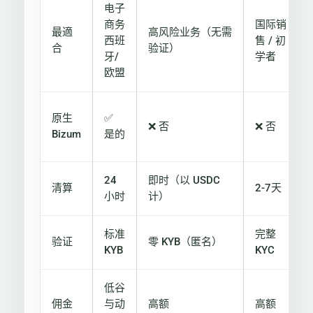
电子
商务
国际销
最適
高风险业务（无需
西班
售 / 初
合
验证）
牙/
学者
欧盟
原生
✅
❌ 否
❌ 否
Bizum
是的
24
即时（以 USDC
清算
2-7天
小时
计）
标准
完整
验证
零 KYB（匿名）
KYB
KYC
低谷
佣金
与动
高额
高额