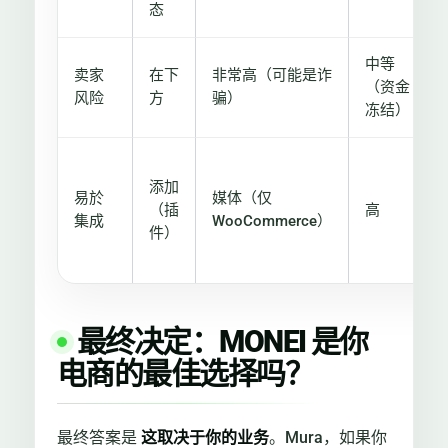
态
中等
卖家
在下
非常高（可能是诈
（资金
风险
方
骗）
冻结）
添加
易於
媒体（仅
（插
高
集成
WooCommerce）
件）
最终决定：MONEI 是你
电商的最佳选择吗？
最终答案是
这取决于你的业务
。Mura，如果你