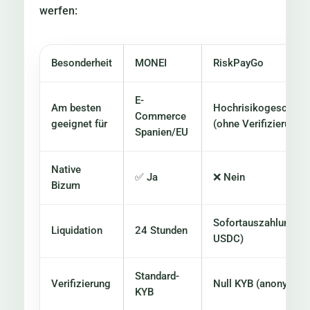
werfen:
Besonderheit
MONEI
RiskPayGo
E-
Am besten
Hochrisikogeschäft
Commerce
geeignet für
(ohne Verifizierung)
Spanien/EU
Native
✅ Ja
❌ Nein
Bizum
Sofortauszahlung (in
Liquidation
24 Stunden
USDC)
Standard-
Verifizierung
Null KYB (anonym)
KYB