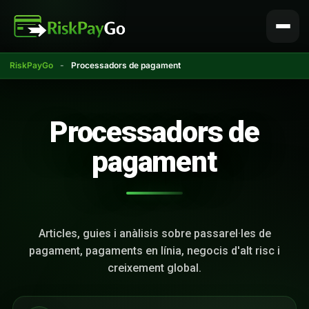
Salta
al
contingut
RiskPayGo
-
Processadors de pagament
Processadors de
pagament
Articles, guies i anàlisis sobre passarel·les de
pagament, pagaments en línia, negocis d'alt risc i
creixement global.