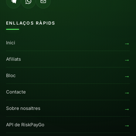
ENLLAÇOS RÀPIDS
→
Inici
→
Afiliats
→
Bloc
→
Contacte
→
Sobre nosaltres
→
API de RiskPayGo