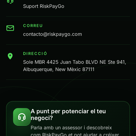
Suport RiskPayGo
CORREU
contacto@riskpaygo.com
DIRECCIÓ
Sole MBR 4425 Juan Tabo BLVD NE Ste 941,
Albuquerque, New Mèxic 87111
A punt per potenciar el teu
negoci?
Parla amb un assessor i descobreix
com RiskPayGo et pot ajudar a créixer.