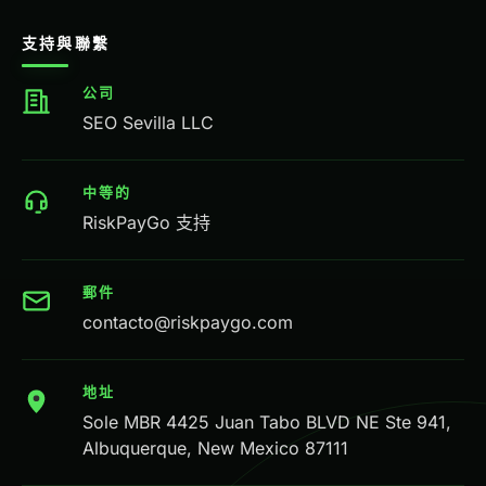
支持與聯繫
公司
SEO Sevilla LLC
中等的
RiskPayGo 支持
郵件
contacto@riskpaygo.com
地址
Sole MBR 4425 Juan Tabo BLVD NE Ste 941,
Albuquerque, New Mexico 87111