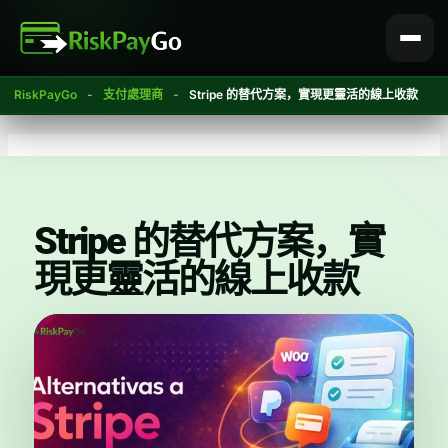
跳
至
內
容
RiskPayGo
-
支付處理商
-
Stripe 的替代方案，實現更靈活的線上收款
Stripe 的替代方案，實
現更靈活的線上收款