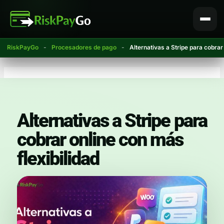
Ir
al
contenido
RiskPayGo
-
Procesadores de pago
-
Alternativas a Stripe para cobrar
Alternativas a Stripe para
cobrar online con más
flexibilidad