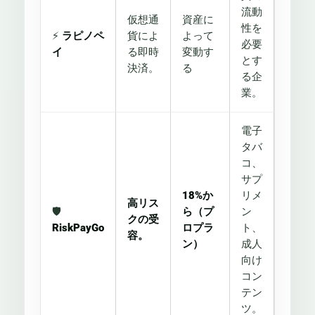
流動
仮想通
資産に
性を
⚡
ラピノペ
貨によ
よって
必要
イ
る即時
変動す
とす
決済。
る
る企
業。
電子
タバ
コ、
サプ
18%か
リメ
高リス
🛡️
ら（プ
ン
クの受
RiskPayGo
ロプラ
ト、
容。
ン）
成人
向け
コン
テン
ツ。