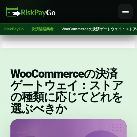
コ
ン
テ
ン
RiskPayGo
-
決済処理業者
-
WooCommerceの決済ゲートウェイ：ス
ツ
へ
ス
キ
ッ
プ
WooCommerceの決済
ゲートウェイ：ストア
の種類に応じてどれを
選ぶべきか