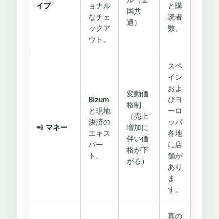
ル（全
イプ
ョナル
と購
国共
なチェ
読者
通）
ックア
数。
ウト。
スペ
イン
およ
変動価
Bizum
びヨ
格制
と現地
ーロ
（売上
決済の
ッパ
📲
マネー
増加に
エキス
各地
伴い価
パー
に店
格が下
ト。
舗が
がる）
あり
ま
す。
真の