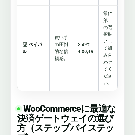
常に
第二
の選
択肢
買い手
とし
🏆
ペイパ
の圧倒
3,49%
て組
ル
的な信
+ $0,49
み合
頼感。
わせ
てく
ださ
い。
WooCommerceに最適な
決済ゲートウェイの選び
方（ステップバイステッ