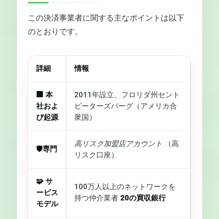
この決済事業者に関する主なポイントは以下
のとおりです。
詳細
情報
🏢
本
2011年設立、フロリダ州セント
社およ
ピーターズバーグ（アメリカ合
び起源
衆国）
高リスク加盟店アカウント
（高
🛡
専門
リスク口座）
🧩
サ
100万人以上のネットワークを
ービス
持つ仲介業者
20の買収銀行
モデル