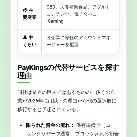
CBD、栄養補助食品、アダルト
💳
主
コンテンツ、電子タバコ、
要産業
iGaming
👤
中
各企業に専任のアカウントマネ
くらい
ージャーを配置
PayKingsの代替サービスを探す
理由
同社は業界の巨人ではあるものの、多くの企
業が2026年には以下の理由から他の選択肢に
移行すると予想されている。
限られた資金の流れ：
保有準備金（
ロー
リングリザーブ
通常、ブロックされる割合