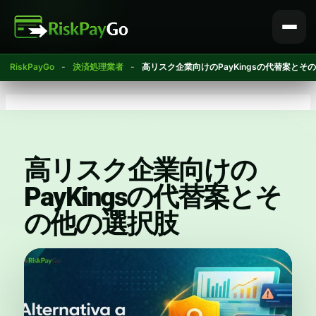
コ
ン
テ
ン
RiskPayGo
-
決済処理業者
-
高リスク企業向けのPayKingsの代替案とそ
ツ
へ
ス
キ
ッ
プ
高リスク企業向けの
PayKingsの代替案とそ
の他の選択肢