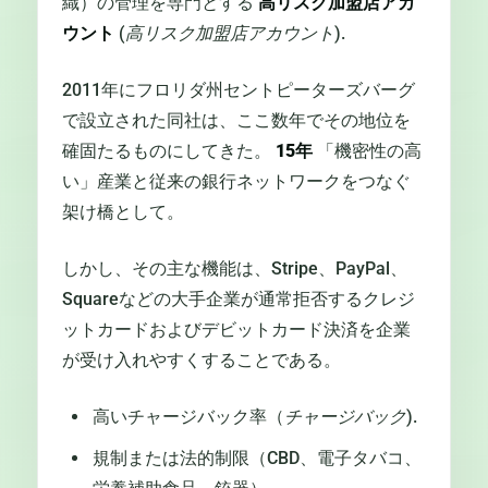
織）の管理を専門とする
高リスク加盟店アカ
ウント
(
高リスク加盟店アカウント
).
2011年にフロリダ州セントピーターズバーグ
で設立された同社は、ここ数年でその地位を
確固たるものにしてきた。
15年
「機密性の高
い」産業と従来の銀行ネットワークをつなぐ
架け橋として。
しかし、その主な機能は、Stripe、PayPal、
Squareなどの大手企業が通常拒否するクレジ
ットカードおよびデビットカード決済を企業
が受け入れやすくすることである。
高いチャージバック率（
チャージバック
).
規制または法的制限（CBD、電子タバコ、