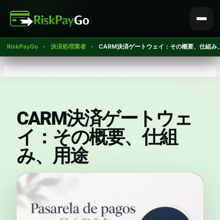
コ
ン
テ
ン
RiskPayGo
-
決済処理業者
-
CARM決済ゲートウェイ：その概要、仕組み
ツ
へ
ス
キ
ッ
プ
CARM決済ゲートウェ
イ：その概要、仕組
み、用途