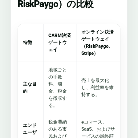
RiskPaygo）の比較
オンライン決済
CARM決済
ゲートウェイ
特徴
ゲートウ
（RiskPaygo、
ェイ
Stripe）
地域ごと
の手数
売上を最大化
主な目
料、罰
し、利益率を維
的
金、税金
持する。
を徴収す
る。
税金滞納
eコマース、
エンド
のある市
SaaS、およびサ
ユーザ
民および
ービスの最終顧