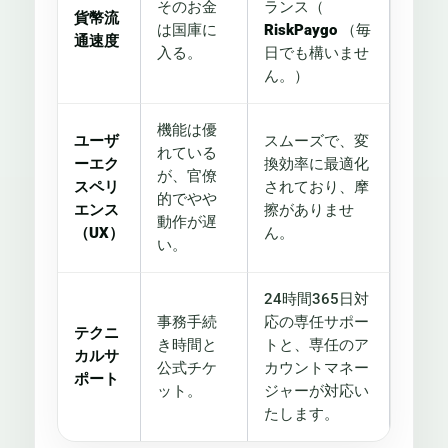
そのお金
ランス（
貨幣流
は国庫に
RiskPaygo
（毎
通速度
入る。
日でも構いませ
ん。）
機能は優
ユーザ
スムーズで、変
れている
ーエク
換効率に最適化
が、官僚
スペリ
されており、摩
的でやや
エンス
擦がありませ
動作が遅
（UX）
ん。
い。
24時間365日対
事務手続
応の専任サポー
テクニ
き時間と
トと、専任のア
カルサ
公式チケ
カウントマネー
ポート
ット。
ジャーが対応い
たします。