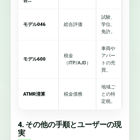
合…
試験、
モデル046
総合評価
学位、
免許。
車両や
税金
アパー
モデル600
（ITP/AJD）
トの売
買。
地域ご
ATMR清算
税金債務
との特
定税。
4. その他の手順とユーザーの現
実