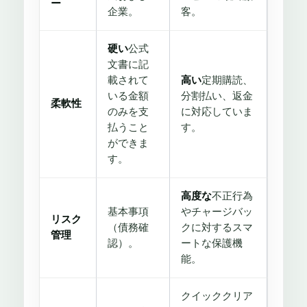
ー
企業。
客。
硬い
公式
文書に記
載されて
高い
定期購読、
いる金額
分割払い、返金
柔軟性
のみを支
に対応していま
払うこと
す。
ができま
す。
高度な
不正行為
基本事項
やチャージバッ
リスク
（債務確
クに対するスマ
管理
認）。
ートな保護機
能。
クイッククリア