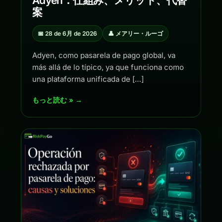
Adyen：仕組み、メリット、代替
案
📅 28 de 6月 de 2026
👤 メアリー・ルーゴ
Adyen, como pasarela de pago global, va
más allá de lo típico, ya que funciona como
una plataforma unificada de […]
もっと読む » →