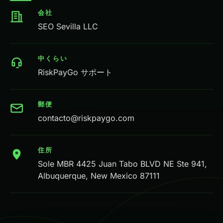
会社
SEO Sevilla LLC
中くらい
RiskPayGo サポート
郵便
contacto@riskpaygo.com
住所
Sole MBR 4425 Juan Tabo BLVD NE Ste 941,
Albuquerque, New Mexico 87111