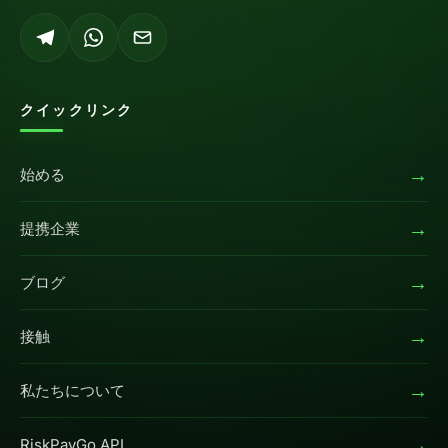
クイックリンク
→
始める
→
提携企業
→
ブログ
→
接触
→
私たちについて
→
RiskPayGo API