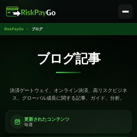
コ
ン
テ
ン
RiskPayGo
-
ブログ
ツ
へ
ス
ブログ記事
キ
ッ
プ
決済ゲートウェイ、オンライン決済、高リスクビジネ
ス、グローバル成長に関する記事、ガイド、分析。
更新されたコンテンツ
毎週