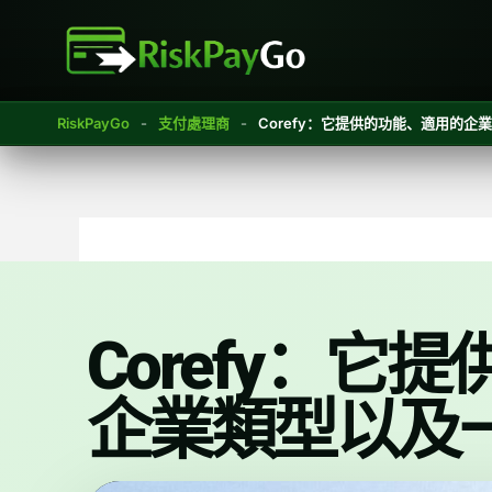
跳
至
內
容
RiskPayGo
-
支付處理商
-
Corefy：它提供的功能、適用的企
Corefy：它
企業類型以及