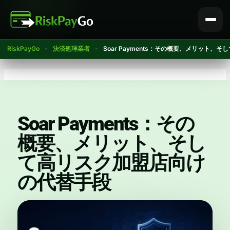
コ
ン
テ
ン
RiskPayGo
-
決済処理業者
-
Soar Payments：その概要、メリット
ツ
へ
ス
キ
ッ
プ
Soar Payments：その
概要、メリット、そし
て高リスク加盟店向け
の代替手段