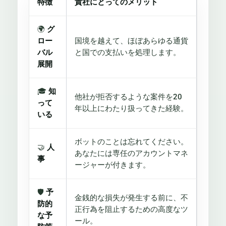
特徴
貴社にとってのメリット
🌍
グ
ロー
国境を越えて、ほぼあらゆる通貨
バル
と国での支払いを処理します。
展開
🎓
知
他社が拒否するような案件を20
って
年以上にわたり扱ってきた経験。
いる
ボットのことは忘れてください。
🤝
人
あなたには専任のアカウントマネ
事
ージャーが付きます。
🛡️
予
金銭的な損失が発生する前に、不
防的
正行為を阻止するための高度なツ
な予
ール。