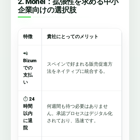
2. Monei：拡張性を求める中小
企業向けの選択肢
特徴
貴社にとってのメリット
📲
Bizum
スペインで好まれる販売促進方
での
法をネイティブに統合する。
支払
い
⏱️
24
時間
何週間も待つ必要はありませ
以内
ん。承認プロセスはデジタル化
に退
されており、迅速です。
院