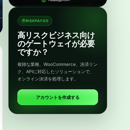
RISKPAYGO
高リスクビジネス向け
のゲートウェイが必要
ですか？
複雑な業種、WooCommerce、決済リン
ク、APIに対応したソリューションで、
オンライン決済を処理します。
アカウントを作成する