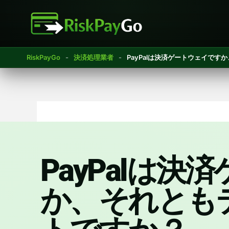
コ
ン
テ
ン
RiskPayGo
-
決済処理業者
-
PayPalは決済ゲートウェイで
ツ
へ
ス
キ
ッ
プ
PayPalは
か、それとも